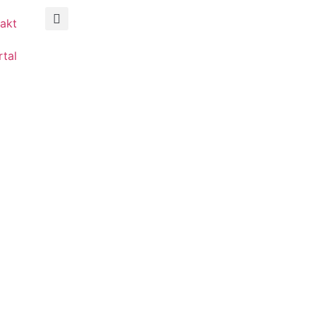
akt
tal