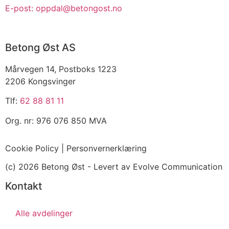
E-post: oppdal@betongost.no
Betong Øst AS
Mårvegen 14, Postboks 1223
2206 Kongsvinger
Tlf:
62 88 81 11
Org. nr: 976 076 850 MVA
Cookie Policy
|
Personvernerklæring
(c) 2026 Betong Øst - Levert av
Evolve Communication
Kontakt
Alle avdelinger