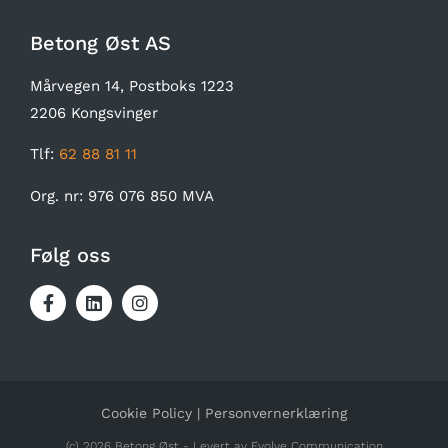
Betong Øst AS
Mårvegen 14, Postboks 1223
2206 Kongsvinger
Tlf:
62 88 81 11
Org. nr: 976 076 850 MVA
Følg oss
Cookie Policy
|
Personvernerklæring
(c) 2026 Betong Øst - Levert av
Evolve Communication