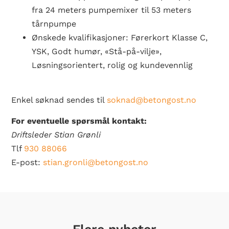
fra 24 meters pumpemixer til 53 meters
tårnpumpe
Ønskede kvalifikasjoner: Førerkort Klasse C,
YSK, Godt humør, «Stå-på-vilje»,
Løsningsorientert, rolig og kundevennlig
Enkel søknad sendes til
soknad@betongost.no
For eventuelle spørsmål kontakt:
Driftsleder Stian Grønli
Tlf
930 88066
E-post:
stian.gronli@betongost.no