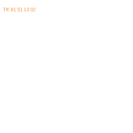
Tlf: 81 51 13 02