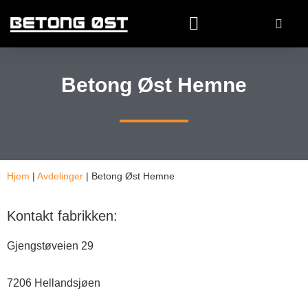
Betong Øst Hemne
Hjem
|
Avdelinger
|
Betong Øst Hemne
Kontakt fabrikken:
Gjengstøveien 29
7206 Hellandsjøen